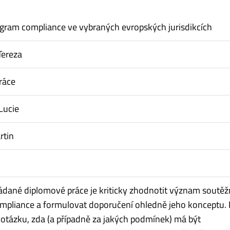
gram compliance ve vybraných evropských jurisdikcích
Tereza
ráce
Lucie
rtin
ádané diplomové práce je kriticky zhodnotit význam soutěž
mpliance a formulovat doporučení ohledně jeho konceptu. 
otázku, zda (a případně za jakých podmínek) má být