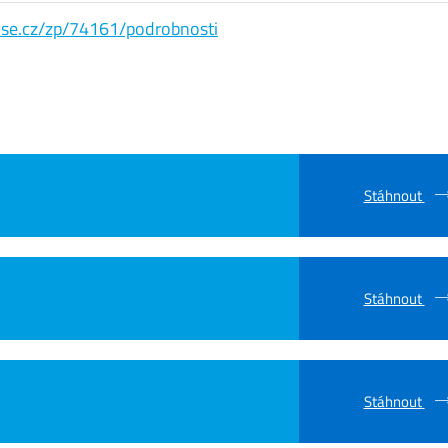
s.vse.cz/zp/74161/podrobnosti
Stáhnout
Stáhnout
Stáhnout