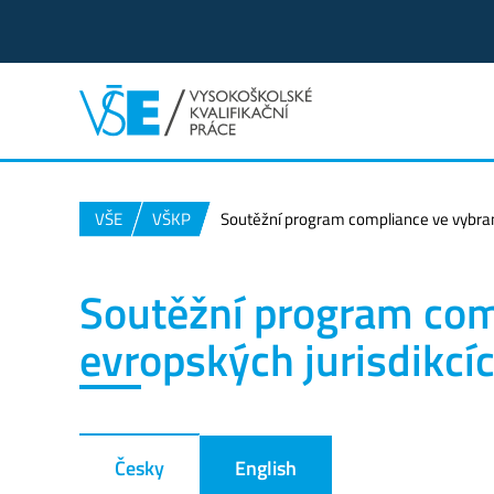
VŠE
VŠKP
Soutěžní program compliance ve vybran
Soutěžní program com
evropských jurisdikcí
Česky
English