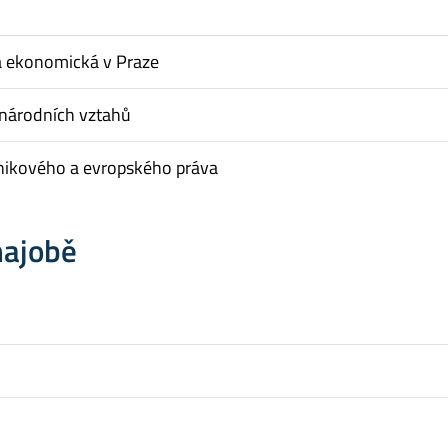
a ekonomická v Praze
inárodních vztahů
nikového a evropského práva
hajobě