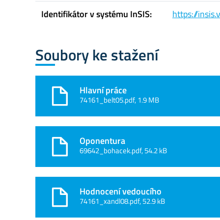
Identifikátor v systému InSIS:
https://insi
Soubory ke stažení
Hlavní práce
74161_belt05.pdf, 1.9 MB
Oponentura
69642_bohacek.pdf, 54.2 kB
Hodnocení vedoucího
74161_xandl08.pdf, 52.9 kB