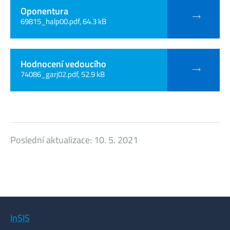
Oponentura
69815_halp00.pdf, 64.3 kB
Hodnocení vedoucího
74086_garj02.pdf, 52.9 kB
Poslední aktualizace:
10. 5. 2021
InSIS