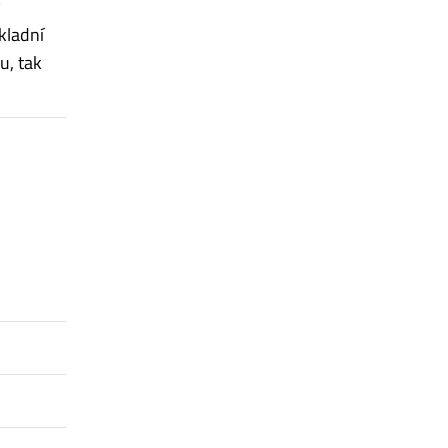
y
kladní
u, tak