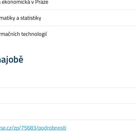
a ekonomická v Praze
matiky a statistiky
rmačních technologií
hajobě
s.vse.cz/zp/75683/podrobnosti