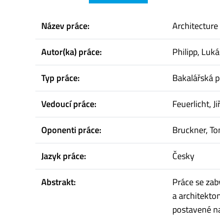
Název práce:
Architecture 
Autor(ka) práce:
Philipp, Luká
Typ práce:
Bakalářská p
Vedoucí práce:
Feuerlicht, Jiř
Oponenti práce:
Bruckner, T
Jazyk práce:
Česky
Abstrakt:
Práce se zab
a architekton
postavené na