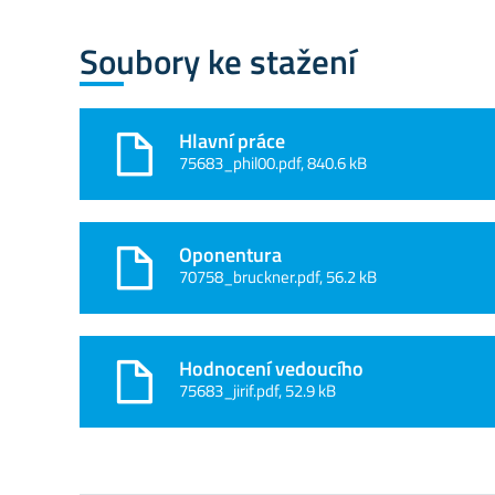
Soubory ke stažení
Hlavní práce
75683_phil00.pdf, 840.6 kB
Oponentura
70758_bruckner.pdf, 56.2 kB
Hodnocení vedoucího
75683_jirif.pdf, 52.9 kB