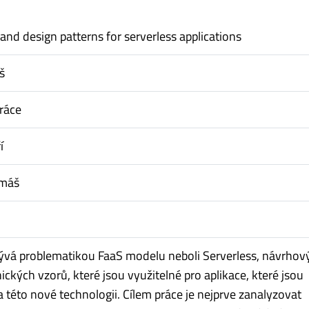
and design patterns for serverless applications
š
ráce
í
omáš
ývá problematikou FaaS modelu neboli Serverless, návrhov
ických vzorů, které jsou využitelné pro aplikace, které jsou
 této nové technologii. Cílem práce je nejprve zanalyzovat