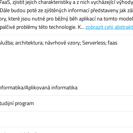
FaaS, zjistit jejich charakteristiky a z nich vycházející výhod
Dále budou poté ze zjištěných informací představeny jak zá
ry, které jsou nutné pro běžný běh aplikací na tomto model
í palčivé problémy této technologie. K...
zobrazit celý abstrakt
lužba; architektura; návrhové vzory; Serverless; faas
nformatika/Aplikovaná informatika
tudijní program