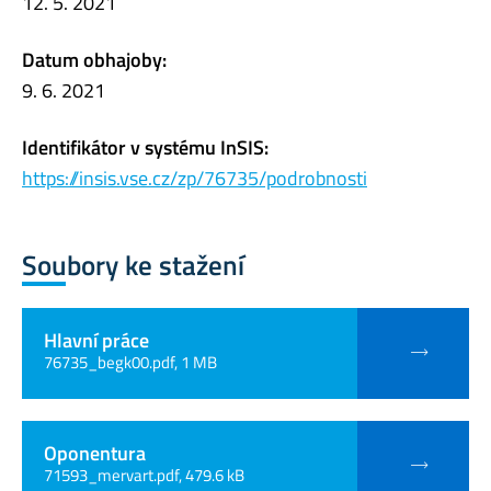
12. 5. 2021
Datum obhajoby:
9. 6. 2021
Identifikátor v systému InSIS:
https://insis.vse.cz/zp/76735/podrobnosti
Soubory ke stažení
Hlavní práce
76735_begk00.pdf, 1 MB
Oponentura
71593_mervart.pdf, 479.6 kB