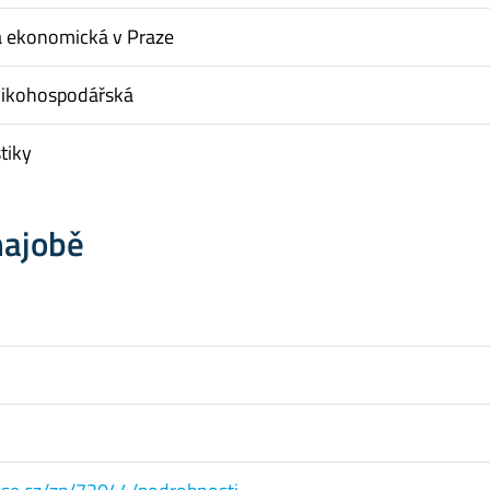
a ekonomická v Praze
nikohospodářská
tiky
hajobě