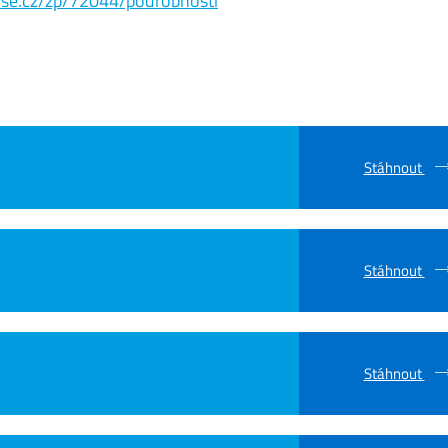
s.vse.cz/zp/72044/podrobnosti
Stáhnout
Stáhnout
Stáhnout