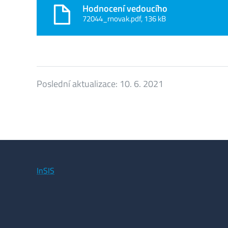
Hodnocení vedoucího
72044_rnovak.pdf, 136 kB
Poslední aktualizace:
10. 6. 2021
InSIS