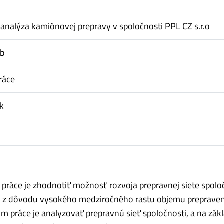
nalýza kamiónovej prepravy v spoločnosti PPL CZ s.r.o
ub
ráce
k
 práce je zhodnotiť možnosť rozvoja prepravnej siete spolo
o., z dôvodu vysokého medziročného rastu objemu preprave
ľom práce je analyzovať prepravnú sieť spoločnosti, a na zák