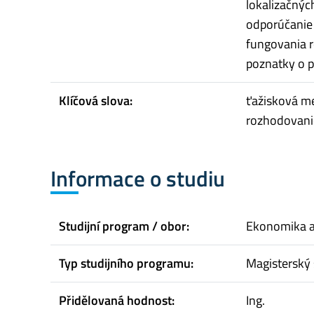
lokalizačnýc
odporúčanie 
fungovania ro
poznatky o p
Klíčová slova:
ťažisková me
rozhodovani
Informace o studiu
Studijní program / obor:
Ekonomika 
Typ studijního programu:
Magisterský 
Přidělovaná hodnost:
Ing.