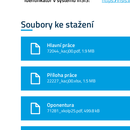
Identifikátor v systému InSIS:
https://insi
Soubory ke stažení
Hlavní práce
72044_kacj00.pdf, 1.9 MB
Příloha práce
22227_kacj00.xlsx, 1.5 MB
Oponentura
71281_xkolp25.pdf, 499.8 kB