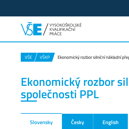
VŠE
VŠKP
Ekonomický rozbor silniční nákladní pře
Ekonomický rozbor sil
společnosti PPL
Slovensky
Česky
English