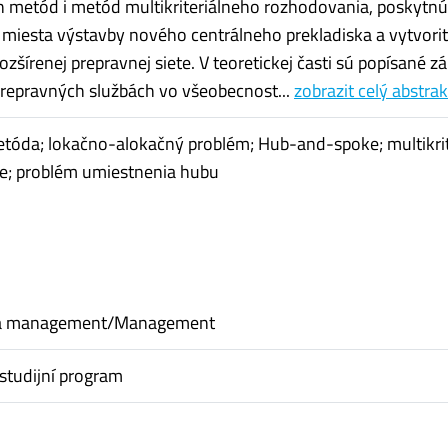
h metód i metód multikriteriálneho rozhodovania, poskytn
miesta výstavby nového centrálneho prekladiska a vytvori
zšírenej prepravnej siete. V teoretickej časti sú popísané z
repravných službách vo všeobecnost...
zobrazit celý abstrak
tóda; lokačno-alokačný problém; Hub-and-spoke; multikrit
e; problém umiestnenia hubu
a management/Management
studijní program