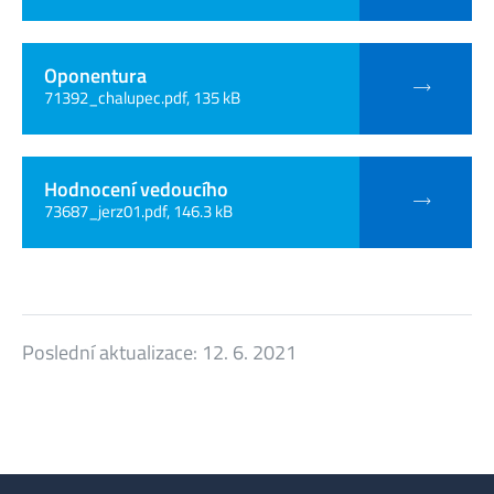
Oponentura
71392_chalupec.pdf, 135 kB
Hodnocení vedoucího
73687_jerz01.pdf, 146.3 kB
Poslední aktualizace:
12. 6. 2021