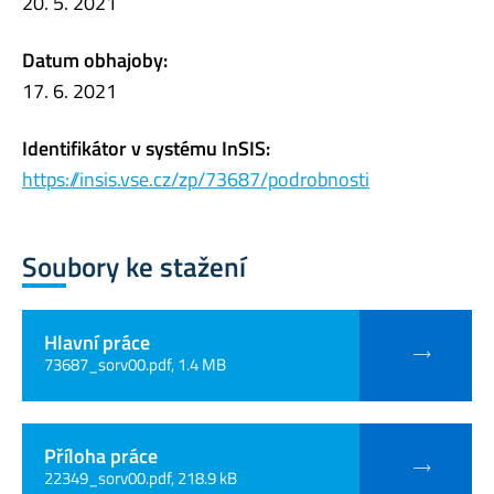
20. 5. 2021
Datum obhajoby:
17. 6. 2021
Identifikátor v systému InSIS:
https://insis.vse.cz/zp/73687/podrobnosti
Soubory ke stažení
Hlavní práce
73687_sorv00.pdf, 1.4 MB
Příloha práce
22349_sorv00.pdf, 218.9 kB