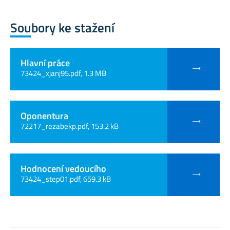
Soubory ke stažení
Hlavní práce
73424_xjanj95.pdf, 1.3 MB
Oponentura
72217_rezabekp.pdf, 153.2 kB
Hodnocení vedoucího
73424_step01.pdf, 659.3 kB