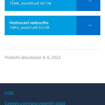
73999_xkand05.pdf, 60.7 kB
Hodnocení vedoucího
74842_pazp01.pdf, 63.2 kB
Poslední aktualizace:
9. 6. 2022
InSIS
Cookies a ochrana osobních údajů