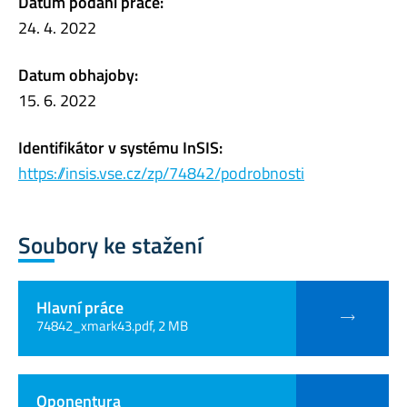
Datum podání práce:
24. 4. 2022
Datum obhajoby:
15. 6. 2022
Identifikátor v systému InSIS:
https://insis.vse.cz/zp/74842/podrobnosti
Soubory ke stažení
Hlavní práce
74842_xmark43.pdf, 2 MB
Oponentura