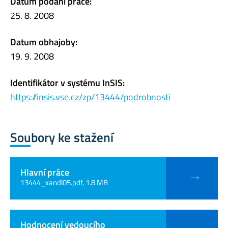
Datum podání práce:
25. 8. 2008
Datum obhajoby:
19. 9. 2008
Identifikátor v systému InSIS:
https://insis.vse.cz/zp/13444/podrobnosti
Soubory ke stažení
Hlavní práce
13444_xandl05.pdf, 1.8 MB
Hodnocení vedoucího