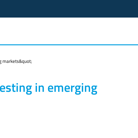
ng markets&quot;
vesting in emerging