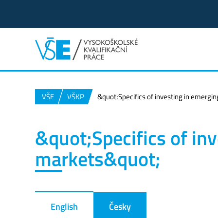
VŠE
VŠKP
&quot;Specifics of investing in emergi
&quot;Specifics of in
markets&quot;
English
Česky