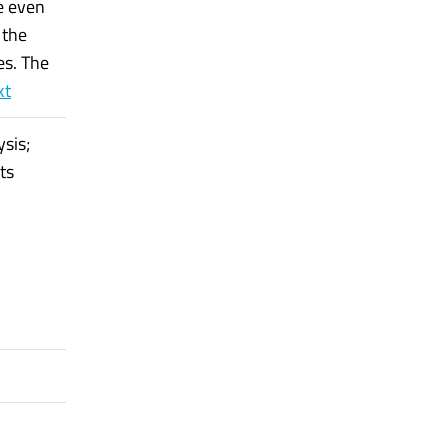
e even
 the
es. The
kt
ysis;
ts