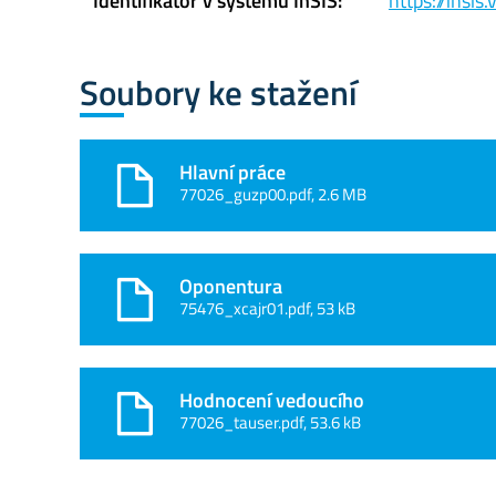
Identifikátor v systému InSIS:
https://insi
Soubory ke stažení
Hlavní práce
77026_guzp00.pdf, 2.6 MB
Oponentura
75476_xcajr01.pdf, 53 kB
Hodnocení vedoucího
77026_tauser.pdf, 53.6 kB