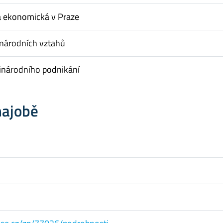
a ekonomická v Praze
inárodních vztahů
inárodního podnikání
hajobě