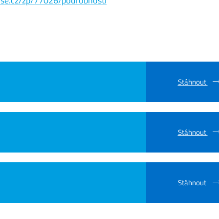
s.vse.cz/zp/77026/podrobnosti
Stáhnout
Stáhnout
Stáhnout