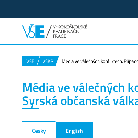
VŠE
VŠKP
Média ve válečných konfliktech. Případ
Média ve válečných ko
Syrská občanská válk
Česky
English