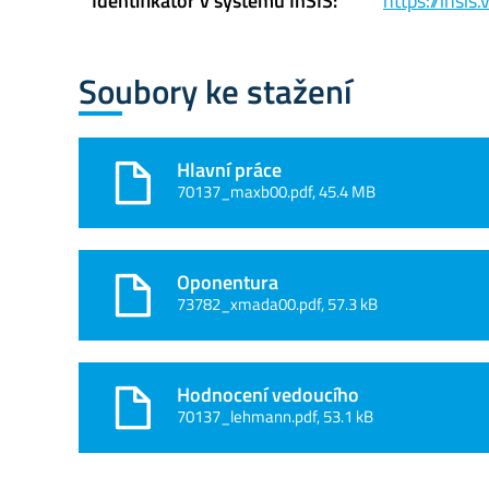
Identifikátor v systému InSIS:
https://insi
Soubory ke stažení
Hlavní práce
70137_maxb00.pdf, 45.4 MB
Oponentura
73782_xmada00.pdf, 57.3 kB
Hodnocení vedoucího
70137_lehmann.pdf, 53.1 kB