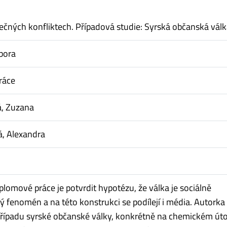
ečných konfliktech. Případová studie: Syrská občanská vál
bora
ráce
, Zuzana
, Alexandra
plomové práce je potvrdit hypotézu, že válka je sociálně
 fenomén a na této konstrukci se podílejí i média. Autorka
 případu syrské občanské války, konkrétně na chemickém út