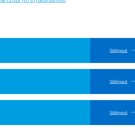
s.vse.cz/zp/70137/podrobnosti
Stáhnout
Stáhnout
Stáhnout