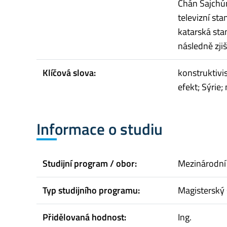
Chán Šajchún
televizní st
katarská sta
následně zjiš
Klíčová slova:
konstruktivi
efekt; Sýrie;
Informace o studiu
Studijní program / obor:
Mezinárodní 
Typ studijního programu:
Magisterský 
Přidělovaná hodnost:
Ing.