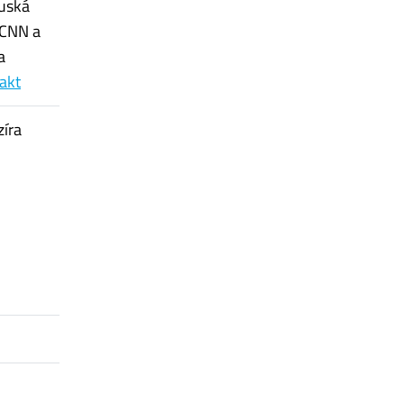
ruská
 CNN a
a
rakt
zíra