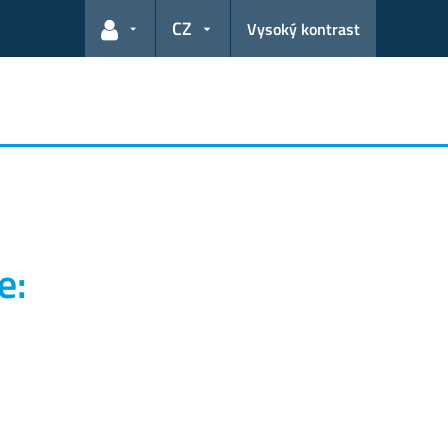
CZ
Vysoký kontrast
Odkazy pro uživatele
e: