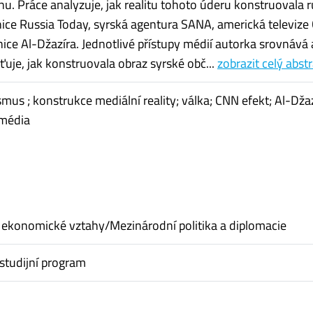
u. Práce analyzuje, jak realitu tohoto úderu konstruovala 
anice Russia Today, syrská agentura SANA, americká televize
nice Al-Džazíra. Jednotlivé přístupy médií autorka srovnává 
ťuje, jak konstruovala obraz syrské obč...
zobrazit celý abst
smus ; konstrukce mediální reality; válka; CNN efekt; Al-Dža
 média
ekonomické vztahy/Mezinárodní politika a diplomacie
studijní program