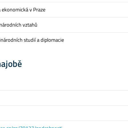
a ekonomická v Praze
inárodních vztahů
národních studií a diplomacie
hajobě