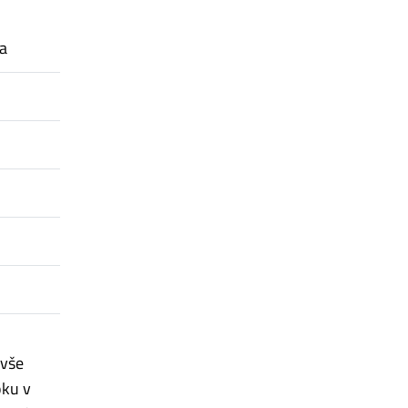
ka
 vše
oku v