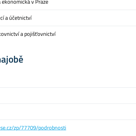
a ekonomická v Praze
cí a účetnictví
ovnictví a pojišťovnictví
hajobě
s.vse.cz/zp/77709/podrobnosti