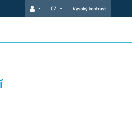
CZ
Vysoký kontrast
Odkazy pro uživatele
í