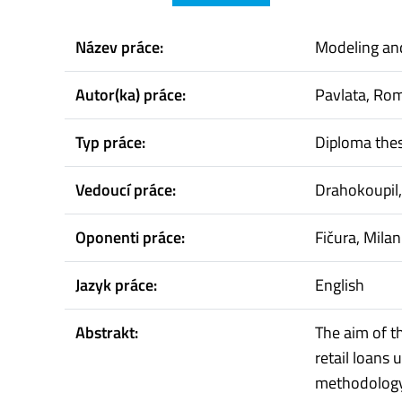
Název práce:
Modeling and 
Autor(ka) práce:
Pavlata, Ro
Typ práce:
Diploma thes
Vedoucí práce:
Drahokoupil,
Oponenti práce:
Fičura, Milan
Jazyk práce:
English
Abstrakt:
The aim of th
retail loans
methodology 