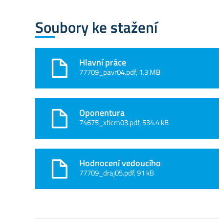
Soubory ke stažení
Hlavní práce
77709_pavr04.pdf, 1.3 MB
Oponentura
74675_xficm03.pdf, 534.4 kB
Hodnocení vedoucího
77709_draj05.pdf, 91 kB