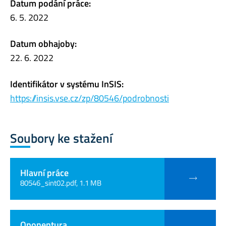
Datum podání práce:
6. 5. 2022
Datum obhajoby:
22. 6. 2022
Identifikátor v systému InSIS:
https://insis.vse.cz/zp/80546/podrobnosti
Soubory ke stažení
Hlavní práce
80546_sint02.pdf, 1.1 MB
Oponentura