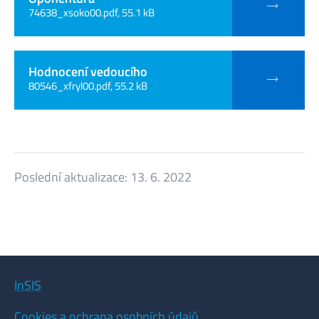
74638_xsoko00.pdf, 55.1 kB
Hodnocení vedoucího
80546_xfryl00.pdf, 55.2 kB
Poslední aktualizace:
13. 6. 2022
InSIS
Cookies a ochrana osobních údajů