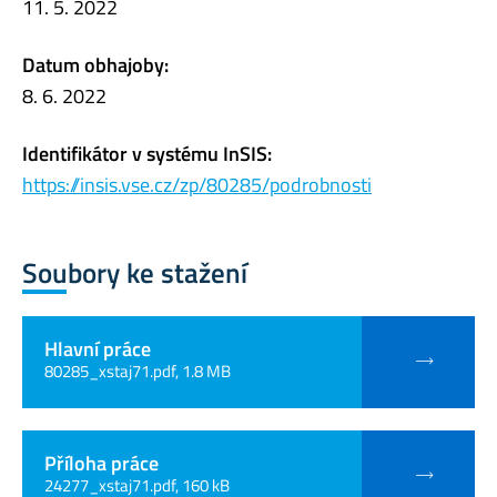
11. 5. 2022
Datum obhajoby:
8. 6. 2022
Identifikátor v systému InSIS:
https://insis.vse.cz/zp/80285/podrobnosti
Soubory ke stažení
Hlavní práce
80285_xstaj71.pdf, 1.8 MB
Příloha práce
24277_xstaj71.pdf, 160 kB