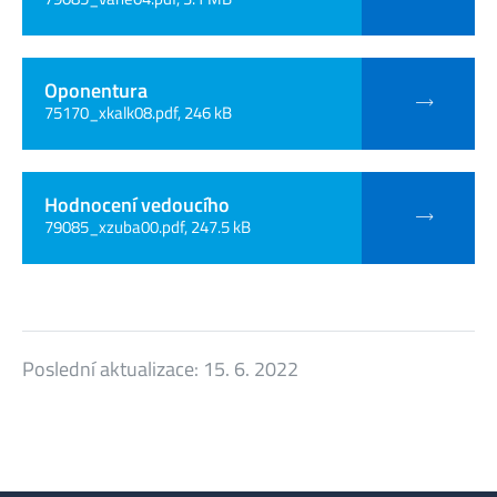
Oponentura
75170_xkalk08.pdf, 246 kB
Hodnocení vedoucího
79085_xzuba00.pdf, 247.5 kB
Poslední aktualizace:
15. 6. 2022