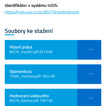
Identifikátor v systému InSIS:
https://insis.vse.cz/zp/80279/podrobnosti
Soubory ke stažení
Hlavní práce
80279_mact07.pdf, 621.9 kB
Oponentura
75585_markovaj.pdf, 193.4 kB
Hodnocení vedoucího
80279_blahova.pdf, 158.7 kB