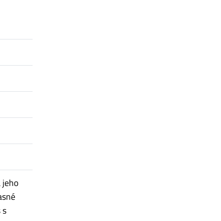
 jeho
asné
 s