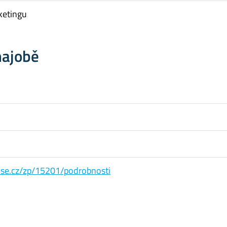
ketingu
hajobě
s.vse.cz/zp/15201/podrobnosti