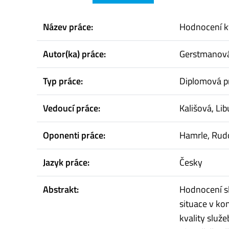
Název práce:
Hodnocení kv
Autor(ka) práce:
Gerstmanov
Typ práce:
Diplomová p
Vedoucí práce:
Kališová, Li
Oponenti práce:
Hamrle, Rud
Jazyk práce:
Česky
Abstrakt:
Hodnocení sl
situace v ko
kvality služ