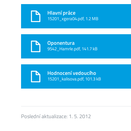
Hlavní práce
15201_xgera04.pdf, 1.2 MB
Oponentura
9542_Hamrle.pdf, 141.7 kB
Hodnocení vedoucího
15201_kalisova.pdf, 101.3 kB
Poslední aktualizace:
1. 5. 2012