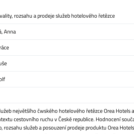
ality, rozsahu a prodeje služeb hotelového řetězce
á, Anna
ráce
buše
olf
užeb největšího čwského hotelového řetězce Orea Hotels a
ntextu cestovního ruchu v České republice. Hodnocení souč
eb, rozsahu služeb a posouzení prodeje produktu Orea Hotels