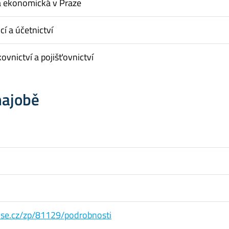
a ekonomická v Praze
cí a účetnictví
ovnictví a pojišťovnictví
hajobě
s.vse.cz/zp/81129/podrobnosti