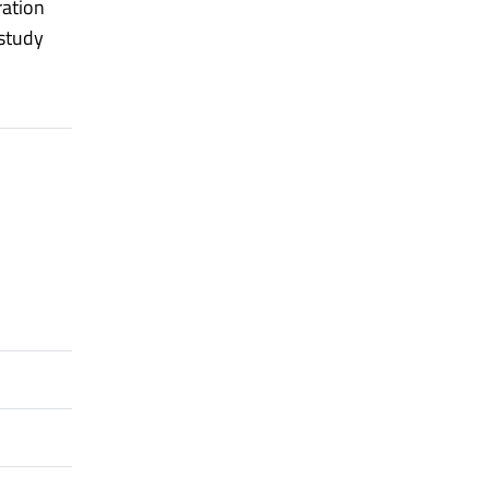
ration
 study
,