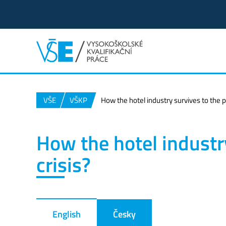
VŠE
VŠKP
How the hotel industry survives to the 
How the hotel industr
crisis?
English
Česky