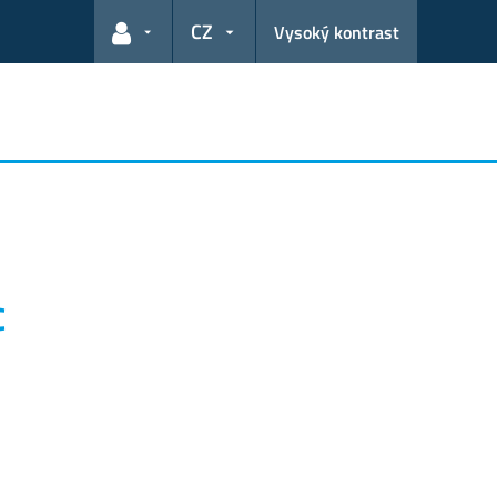
CZ
Vysoký kontrast
Odkazy pro uživatele
c