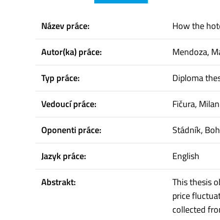
Název práce:
How the hote
Autor(ka) práce:
Mendoza, Ma
Typ práce:
Diploma thes
Vedoucí práce:
Fičura, Milan
Oponenti práce:
Stádník, Bo
Jazyk práce:
English
Abstrakt:
This thesis o
price fluctu
collected fr