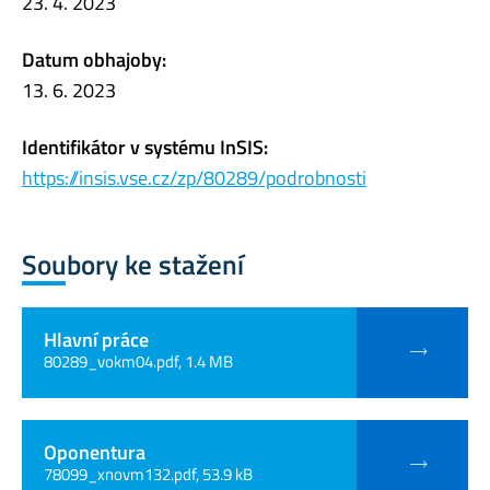
23. 4. 2023
Datum obhajoby:
13. 6. 2023
Identifikátor v systému InSIS:
https://insis.vse.cz/zp/80289/podrobnosti
Soubory ke stažení
Hlavní práce
80289_vokm04.pdf, 1.4 MB
Oponentura
78099_xnovm132.pdf, 53.9 kB