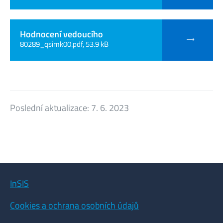
Hodnocení vedoucího
80289_qsimk00.pdf, 53.9 kB
Poslední aktualizace:
7. 6. 2023
InSIS
Cookies a ochrana osobních údajů