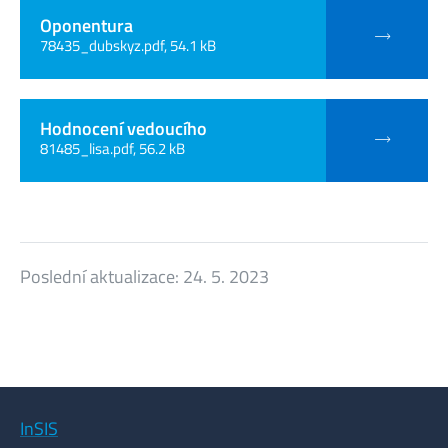
Oponentura
78435_dubskyz.pdf, 54.1 kB
Hodnocení vedoucího
81485_lisa.pdf, 56.2 kB
Poslední aktualizace:
24. 5. 2023
InSIS