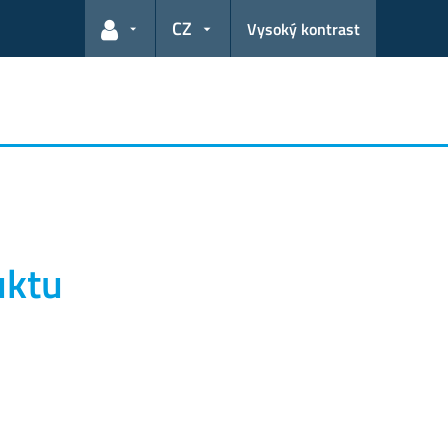
CZ
Vysoký kontrast
Odkazy pro uživatele
uktu