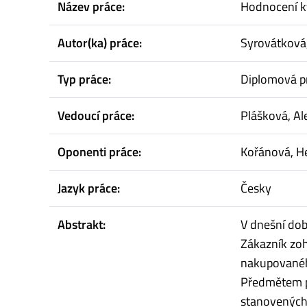
Název práce:
Hodnocení k
Autor(ka) práce:
Syrovátková,
Typ práce:
Diplomová p
Vedoucí práce:
Plášková, Al
Oponenti práce:
Kořánová, H
Jazyk práce:
Česky
Abstrakt:
V dnešní dob
Zákazník zoh
nakupovaného
Předmětem p
stanovených 