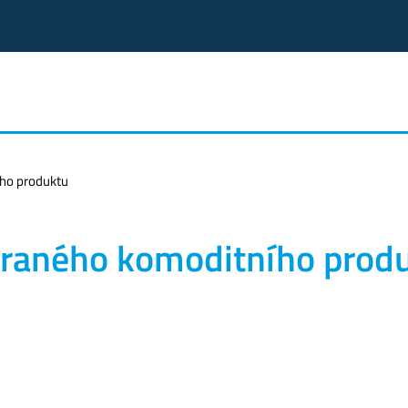
ího produktu
braného komoditního prod