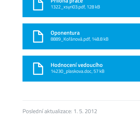
Příloha práce
1322_xsyri03.pdf, 128 kB
Oponentura
8889_Kořánová.pdf, 148.8 kB
Hodnocení vedoucího
14230_plaskova.doc, 57 kB
Poslední aktualizace:
1. 5. 2012