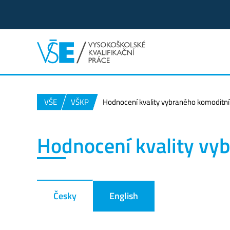
VŠE
VŠKP
Hodnocení kvality vybraného komoditn
Hodnocení kvality vy
Česky
English