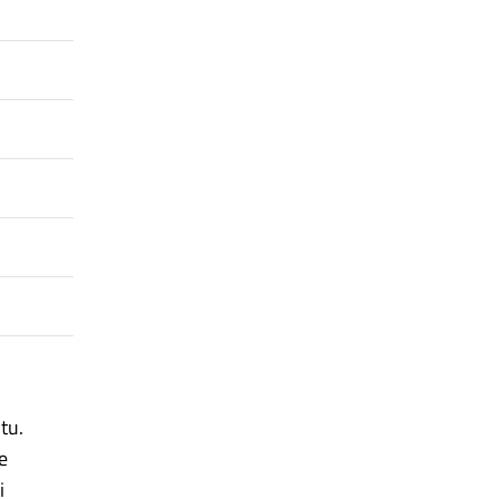
tu.
e
i