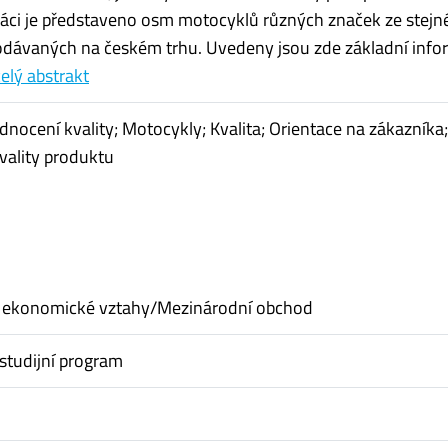
ráci je představeno osm motocyklů různých značek ze stejn
odávaných na českém trhu. Uvedeny jsou zde základní inf
celý abstrakt
nocení kvality; Motocykly; Kvalita; Orientace na zákazníka;
vality produktu
 ekonomické vztahy/Mezinárodní obchod
studijní program