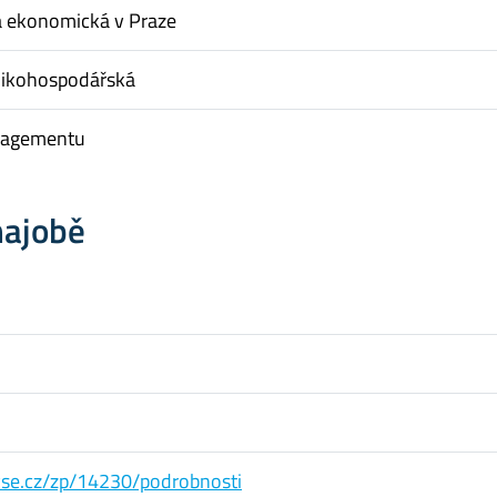
a ekonomická v Praze
nikohospodářská
nagementu
hajobě
s.vse.cz/zp/14230/podrobnosti