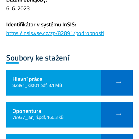
6. 6. 2023
Identifikátor v systému InSIS:
https://insis.vse.cz/zp/82891/podrobnosti
Soubory ke stažení
Hlavní práce
82891_kist01.pdf, 3.1 MB
Oponentura
78937_janjiri.pdf, 166.3 kB