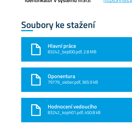
Identifikátor v systému InSIS:
https://insi
Soubory ke stažení
Hlavní práce
83242_bejd00.pdf, 2.8 MB
Oponentura
79779_sieber.pdf, 365.9 kB
Hodnocení vedoucího
83242_koph01.pdf, 450.8 kB