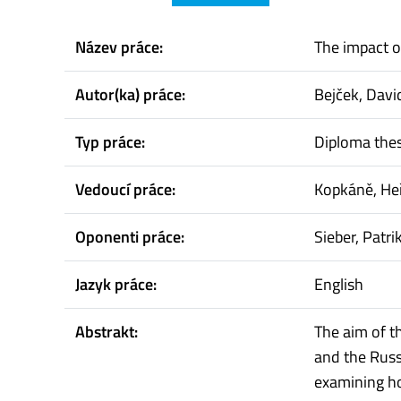
Název práce:
The impact o
Autor(ka) práce:
Bejček, Davi
Typ práce:
Diploma thes
Vedoucí práce:
Kopkáně, H
Oponenti práce:
Sieber, Patri
Jazyk práce:
English
Abstrakt:
The aim of t
and the Russ
examining ho