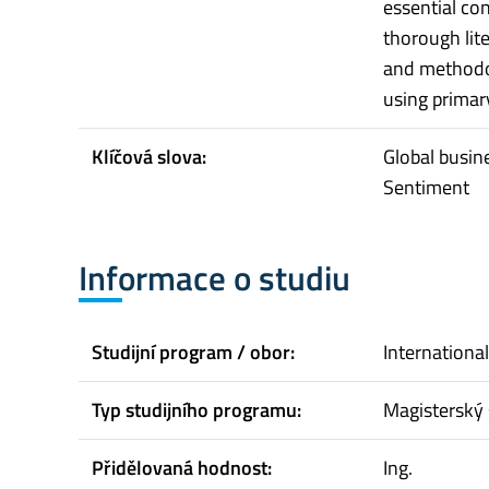
essential co
thorough lite
and methodol
using primar
Klíčová slova:
Global busin
Sentiment
Informace o studiu
Studijní program / obor:
Internation
Typ studijního programu:
Magisterský 
Přidělovaná hodnost:
Ing.