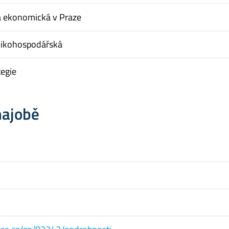
a ekonomická v Praze
nikohospodářská
tegie
hajobě