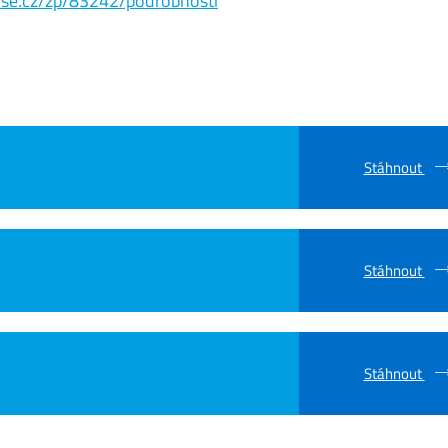
s.vse.cz/zp/83242/podrobnosti
Stáhnout
Stáhnout
Stáhnout