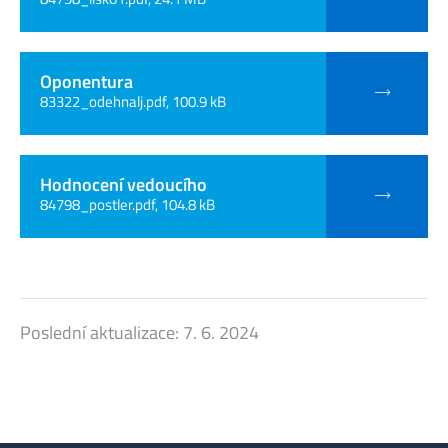
Oponentura
83322_odehnalj.pdf, 100.9 kB
Hodnocení vedoucího
84798_postler.pdf, 104.8 kB
Poslední aktualizace:
7. 6. 2024