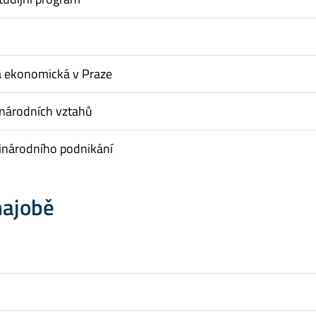
a ekonomická v Praze
inárodních vztahů
inárodního podnikání
hajobě