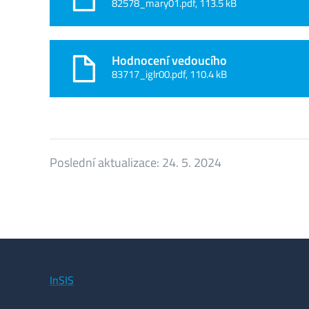
82578_mary01.pdf, 113.5 kB
Hodnocení vedoucího
83717_iglr00.pdf, 110.4 kB
Poslední aktualizace:
24. 5. 2024
InSIS