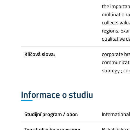
the importan
multinationa
collects val
regions. Exa
qualitative da
Klíčová slova:
corporate br
communicatio
strategy ; co
Informace o studiu
Studijní program / obor:
Internationa
Typ studijního programu:
Bakalářský s