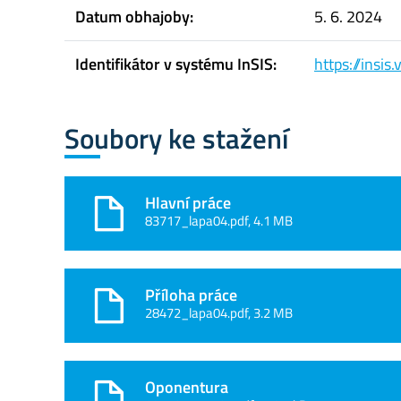
Datum obhajoby:
5. 6. 2024
Identifikátor v systému InSIS:
https://insi
Soubory ke stažení
Hlavní práce
83717_lapa04.pdf, 4.1 MB
Příloha práce
28472_lapa04.pdf, 3.2 MB
Oponentura