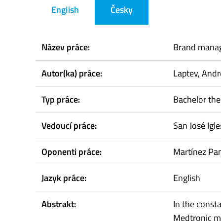
English
Česky
Název práce:
Brand manage
Autor(ka) práce:
Laptev, Andr
Typ práce:
Bachelor the
Vedoucí práce:
San José Igle
Oponenti práce:
Martínez Pan
Jazyk práce:
English
Abstrakt:
In the const
Medtronic mu