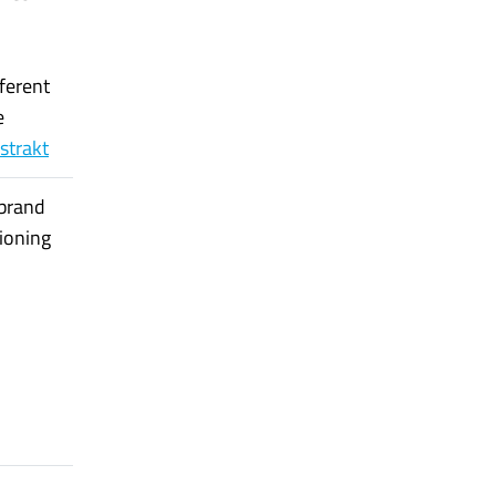
ferent
e
bstrakt
 brand
ioning