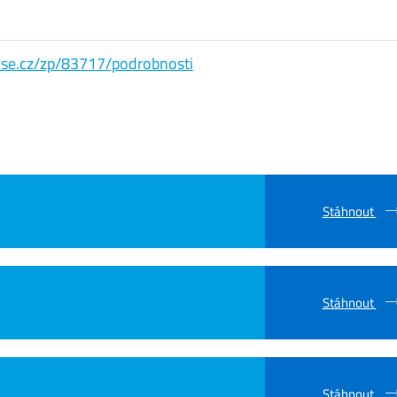
s.vse.cz/zp/83717/podrobnosti
Stáhnout
Stáhnout
Stáhnout