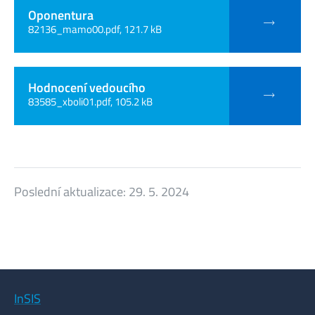
Oponentura
82136_mamo00.pdf, 121.7 kB
Hodnocení vedoucího
83585_xboli01.pdf, 105.2 kB
Poslední aktualizace:
29. 5. 2024
InSIS