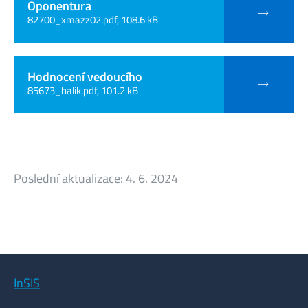
Oponentura
82700_xmazz02.pdf, 108.6 kB
Hodnocení vedoucího
85673_halik.pdf, 101.2 kB
Poslední aktualizace:
4. 6. 2024
InSIS