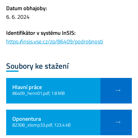
Datum obhajoby:
6. 6. 2024
Identifikátor v systému InSIS:
https://insis.vse.cz/zp/86409/podrobnosti
Soubory ke stažení
Hlavní práce
86409_henn01.pdf, 1.8 MB
Oponentura
82308_xtomp33.pdf, 123.4 kB