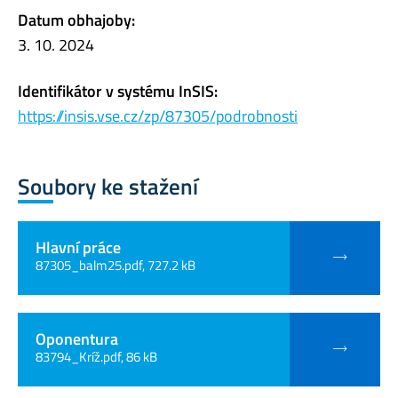
Datum obhajoby:
3. 10. 2024
Identifikátor v systému InSIS:
https://insis.vse.cz/zp/87305/podrobnosti
Soubory ke stažení
Hlavní práce
87305_balm25.pdf, 727.2 kB
Oponentura
83794_Kríž.pdf, 86 kB