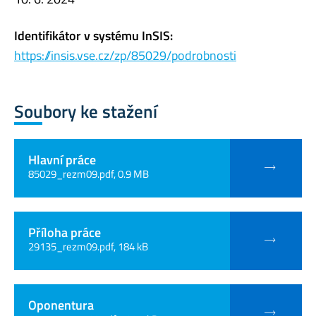
Identifikátor v systému InSIS:
https://insis.vse.cz/zp/85029/podrobnosti
Soubory ke stažení
Hlavní práce
85029_rezm09.pdf, 0.9 MB
Příloha práce
29135_rezm09.pdf, 184 kB
Oponentura