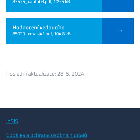
83575_xanto03.pdf, 109.5 kB
Hodnocení vedoucího
85029_xmasj41.pdf, 104.8 kB
Poslední aktualizace:
28. 5. 2024
InSIS
Cookies a ochrana osobních údajů