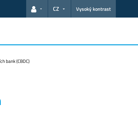
CZ
Vysoký kontrast
Odkazy pro uživatele
ních bank (CBDC)
h