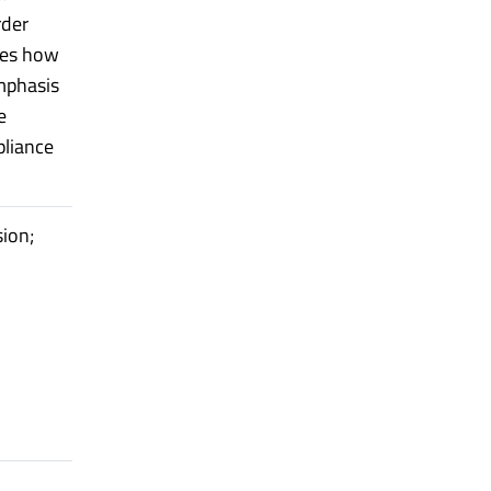
rder
ores how
emphasis
e
pliance
sion;