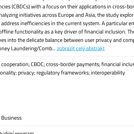
ncies (CBDCs) with a focus on their applications in cross-bo
alyzing initiatives across Europe and Asia, the study expl
address inefficiencies in the current system. A particular 
offline functionality as a key driver of financial inclusion. Th
ves into the delicate balance between user privacy and com
oney Laundering/Comb...
zobrazit celý abstrakt
l cooperation; CBDC; cross-border payments; financial inclu
ionality; privacy; regulatory frameworks; interoperability
l Business
tudijní program