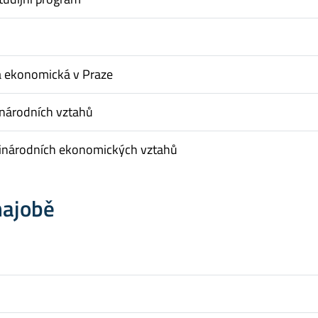
a ekonomická v Praze
inárodních vztahů
inárodních ekonomických vztahů
hajobě