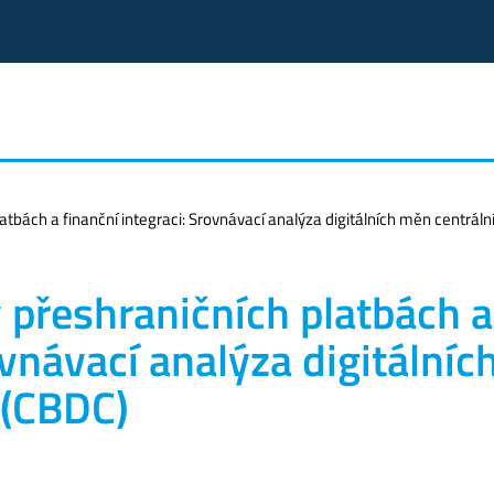
latbách a finanční integraci: Srovnávací analýza digitálních měn centrál
v přeshraničních platbách a
ovnávací analýza digitálníc
 (CBDC)