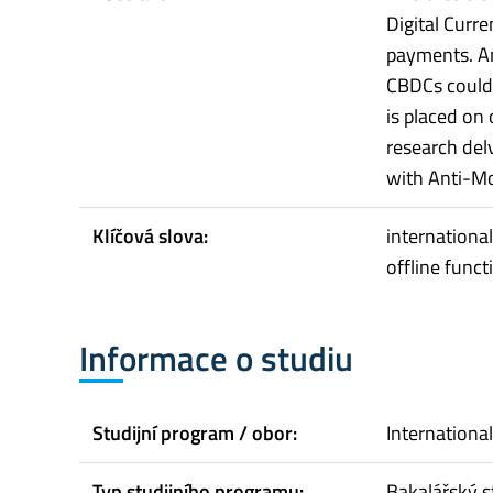
Digital Curre
payments. An
CBDCs could 
is placed on 
research del
with Anti-M
Klíčová slova:
internationa
offline funct
Informace o studiu
Studijní program / obor:
Internationa
Typ studijního programu:
Bakalářský s