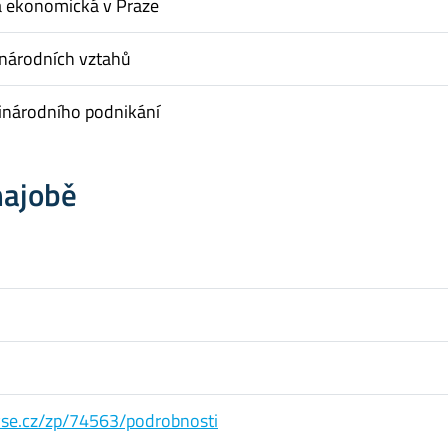
a ekonomická v Praze
inárodních vztahů
inárodního podnikání
hajobě
s.vse.cz/zp/74563/podrobnosti