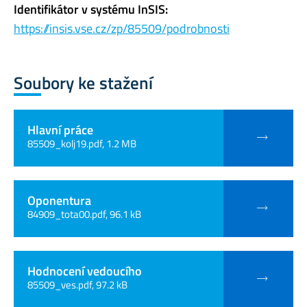
Identifikátor v systému InSIS:
https://insis.vse.cz/zp/85509/podrobnosti
Soubory ke stažení
Hlavní práce
85509_kolj19.pdf, 1.2 MB
Oponentura
84909_tota00.pdf, 96.1 kB
Hodnocení vedoucího
85509_ves.pdf, 97.2 kB