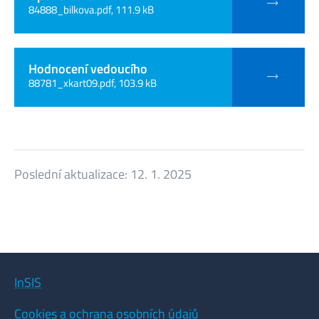
84888_bilkova.pdf, 111.9 kB
Hodnocení vedoucího
88781_xkart09.pdf, 103.9 kB
Poslední aktualizace:
12. 1. 2025
InSIS
Cookies a ochrana osobních údajů