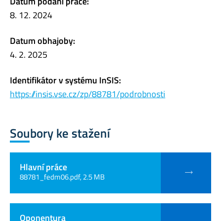
Datum podání práce:
8. 12. 2024
Datum obhajoby:
4. 2. 2025
Identifikátor v systému InSIS:
https://insis.vse.cz/zp/88781/podrobnosti
Soubory ke stažení
Hlavní práce
88781_fedm06.pdf, 2.5 MB
Oponentura