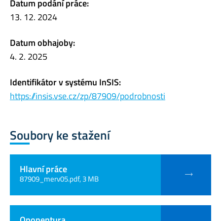
Datum podání práce:
13. 12. 2024
Datum obhajoby:
4. 2. 2025
Identifikátor v systému InSIS:
https://insis.vse.cz/zp/87909/podrobnosti
Soubory ke stažení
Hlavní práce
87909_merv05.pdf, 3 MB
Oponentura