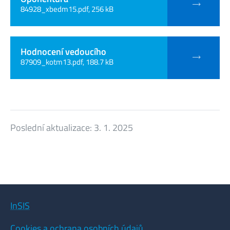
84928_xbedm15.pdf, 256 kB
Hodnocení vedoucího
87909_kotm13.pdf, 188.7 kB
Poslední aktualizace:
3. 1. 2025
InSIS
Cookies a ochrana osobních údajů