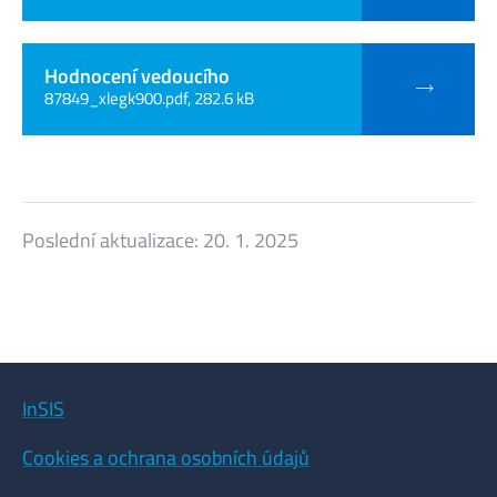
Hodnocení vedoucího
87849_xlegk900.pdf, 282.6 kB
Poslední aktualizace:
20. 1. 2025
InSIS
Cookies a ochrana osobních údajů