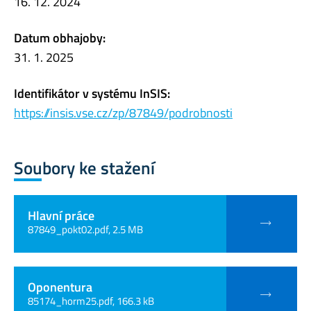
16. 12. 2024
Datum obhajoby:
31. 1. 2025
Identifikátor v systému InSIS:
https://insis.vse.cz/zp/87849/podrobnosti
Soubory ke stažení
Hlavní práce
87849_pokt02.pdf, 2.5 MB
Oponentura
85174_horm25.pdf, 166.3 kB