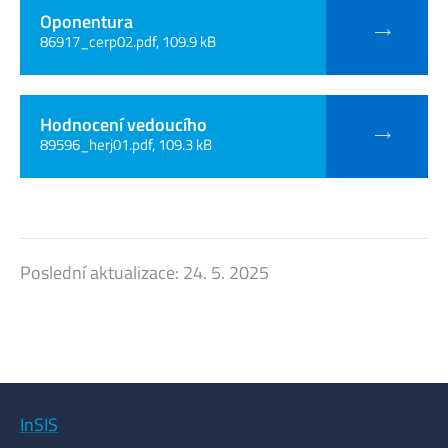
Oponentura
86917_cerp02.pdf, 109.9 kB
Hodnocení vedoucího
89596_herj01.pdf, 109.3 kB
Poslední aktualizace:
24. 5. 2025
InSIS