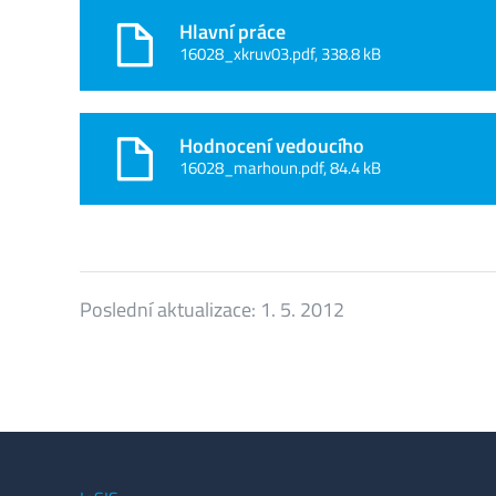
Hlavní práce
16028_xkruv03.pdf, 338.8 kB
Hodnocení vedoucího
16028_marhoun.pdf, 84.4 kB
Poslední aktualizace:
1. 5. 2012