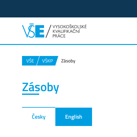
VŠE
VŠKP
Zásoby
Zásoby
Česky
English