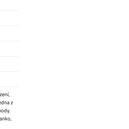
zení,
edna z
hody.
manko,