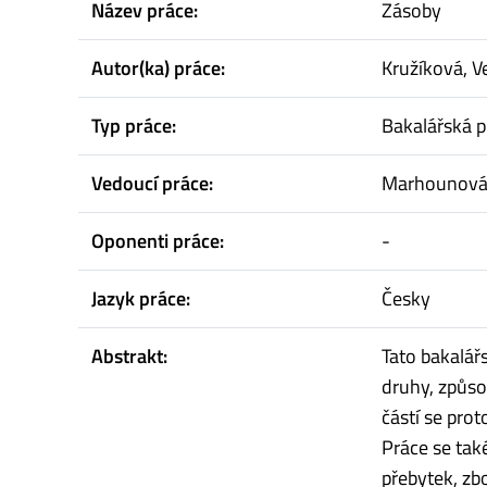
Název práce:
Zásoby
Autor(ka) práce:
Kružíková, V
Typ práce:
Bakalářská p
Vedoucí práce:
Marhounová,
Oponenti práce:
-
Jazyk práce:
Česky
Abstrakt:
Tato bakalář
druhy, způso
částí se pro
Práce se tak
přebytek, zbo