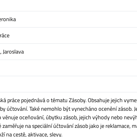
eronika
ráce
 Jaroslava
ská práce pojednává o tématu Zásoby. Obsahuje jejich vyme
by účtování. Také nemohlo být vynecháno ocenění zásob. J
to věnuje oceňování, úbytku zásob, jejich výhody nebo nevý
é zaměřuje na speciální účtování zásob jako je reklamace, 
ží na cestě, aktivace, slevy.