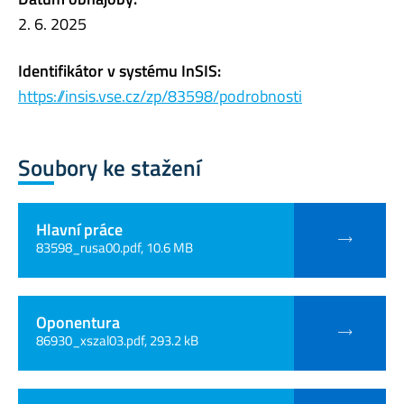
2. 6. 2025
Identifikátor v systému InSIS:
https://insis.vse.cz/zp/83598/podrobnosti
Soubory ke stažení
Hlavní práce
83598_rusa00.pdf, 10.6 MB
Oponentura
86930_xszal03.pdf, 293.2 kB