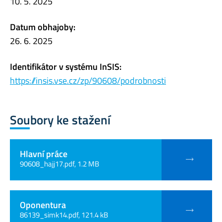
10. 5. 2025
Datum obhajoby:
26. 6. 2025
Identifikátor v systému InSIS:
https://insis.vse.cz/zp/90608/podrobnosti
Soubory ke stažení
Hlavní práce
90608_hajj17.pdf, 1.2 MB
Oponentura
86139_simk14.pdf, 121.4 kB