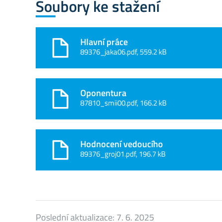
Soubory ke stažení
Hlavní práce
89376_jaka06.pdf, 559.2 kB
Oponentura
87810_smii00.pdf, 166.2 kB
Hodnocení vedoucího
89376_groj01.pdf, 196.7 kB
Poslední aktualizace:
7. 6. 2025