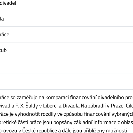
divadel
la
ráce
kub
ráce se zaměřuje na komparaci financování divadelního pr
ivadla F. X. Šaldy v Liberci a Divadla Na zábradlí v Praze. Cí
ráce je vyhodnotit rozdíly ve způsobu financování vybranýc
oretické části práce jsou popsány základní informace z oblas
provozu v České republice a dále jsou přiblíženy možnosti