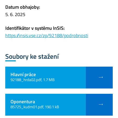
Datum obhajoby:
5. 6. 2025
Identifikátor v systému InSIS:
https://insis.vse.cz/zp/92188/podrobnosti
Soubory ke stažení
Hlavní práce
92188_hrda02.pdf, 1.7 MB
Oponentura
85725_kudm01.pdf, 190.1 kB