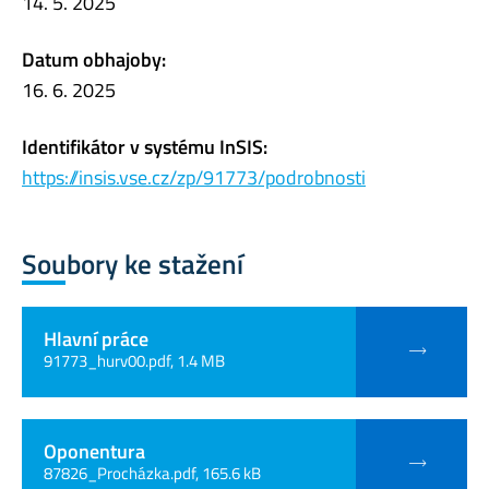
14. 5. 2025
Datum obhajoby:
16. 6. 2025
Identifikátor v systému InSIS:
https://insis.vse.cz/zp/91773/podrobnosti
Soubory ke stažení
Hlavní práce
91773_hurv00.pdf, 1.4 MB
Oponentura
87826_Procházka.pdf, 165.6 kB