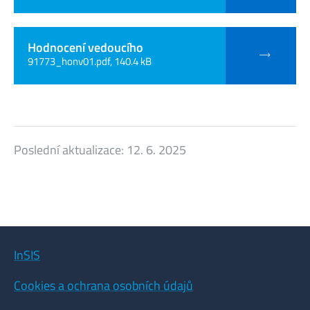
Hodnocení vedoucího
91773_honv01.pdf, 140.4 kB
Poslední aktualizace:
12. 6. 2025
InSIS
Cookies a ochrana osobních údajů