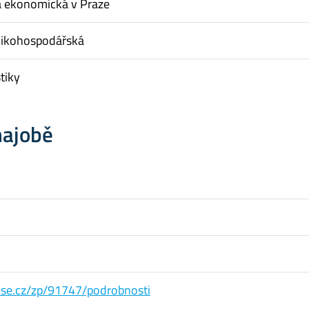
a ekonomická v Praze
nikohospodářská
tiky
hajobě
s.vse.cz/zp/91747/podrobnosti