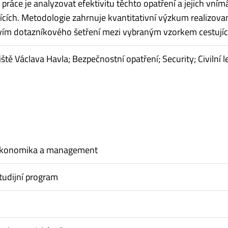
práce je analyzovat efektivitu těchto opatření a jejich vním
jících. Metodologie zahrnuje kvantitativní výzkum realizova
vím dotazníkového šetření mezi vybraným vzorkem cestujíc
tiště Václava Havla; Bezpečnostní opatření; Security; Civilní 
ekonomika a management
tudijní program