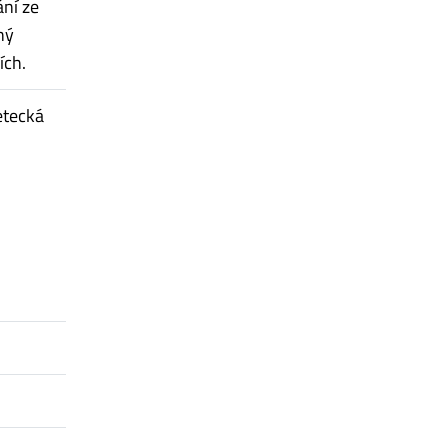
ání ze
ný
ích.
letecká