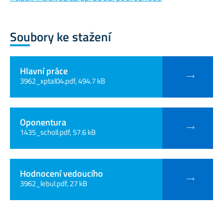
Soubory ke stažení
Hlavní práce
3962_xptal04.pdf, 494.7 kB
Oponentura
1435_scholl.pdf, 57.6 kB
Hodnocení vedoucího
3962_lebul.pdf, 27 kB