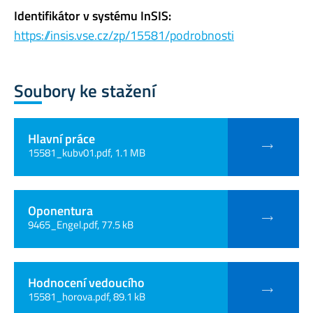
Identifikátor v systému InSIS:
https://insis.vse.cz/zp/15581/podrobnosti
Soubory ke stažení
Hlavní práce
15581_kubv01.pdf, 1.1 MB
Oponentura
9465_Engel.pdf, 77.5 kB
Hodnocení vedoucího
15581_horova.pdf, 89.1 kB