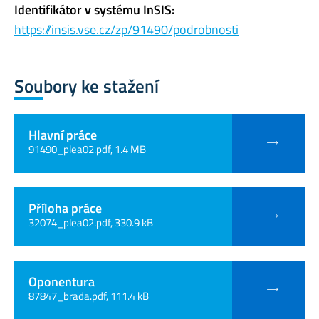
Identifikátor v systému InSIS:
https://insis.vse.cz/zp/91490/podrobnosti
Soubory ke stažení
Hlavní práce
91490_plea02.pdf, 1.4 MB
Příloha práce
32074_plea02.pdf, 330.9 kB
Oponentura
87847_brada.pdf, 111.4 kB