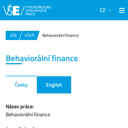
CZ
VŠE
VŠKP
Behaviorální finance
Behaviorální finance
Česky
English
Název práce:
Behaviorální finance