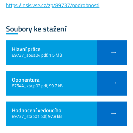
https://insis.vse.cz/zp/89737/podrobnosti
Soubory ke stažení
Hlavní práce
89737_soua04.pdf, 1.5 MB
Oponentura
87544_xtajp02.pdf, 99.7 kB
Hodnocení vedoucího
89737_stab01.pdf, 97.8 kB