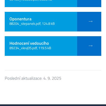
Oponentura
88204_stepanek.pdf, 124.8 kB
Hodnocení vedoucího
89234_xlevj05.pdf, 119.5 kB
Poslední aktualizace:
4. 9. 2025