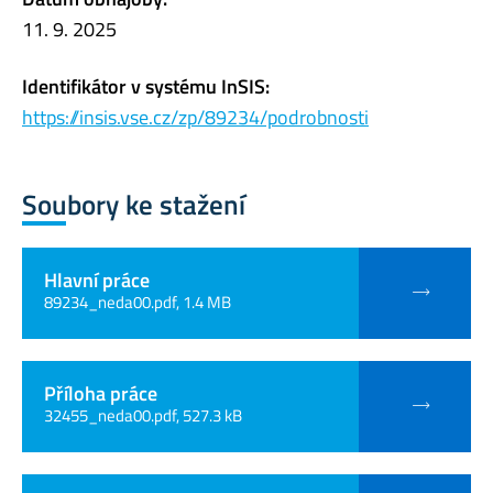
11. 9. 2025
Identifikátor v systému InSIS:
https://insis.vse.cz/zp/89234/podrobnosti
Soubory ke stažení
Hlavní práce
89234_neda00.pdf, 1.4 MB
Příloha práce
32455_neda00.pdf, 527.3 kB