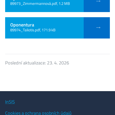
89973_Zimmermannová.pdf, 1.2 MB
Oponentura
89974_Taliotis.pdf, 171.9 kB
Poslední aktualizace:
23. 4. 2026
InSIS
Cookies a ochrana osobních údajů