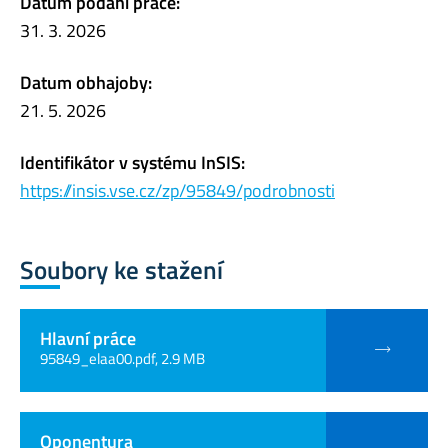
Datum podání práce:
31. 3. 2026
Datum obhajoby:
21. 5. 2026
Identifikátor v systému InSIS:
https://insis.vse.cz/zp/95849/podrobnosti
Soubory ke stažení
Hlavní práce
95849_elaa00.pdf, 2.9 MB
Oponentura